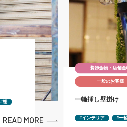
装飾金物・店舗金
一般のお客様
一輪挿し壁掛け
棚
READ MORE
インテリア
一