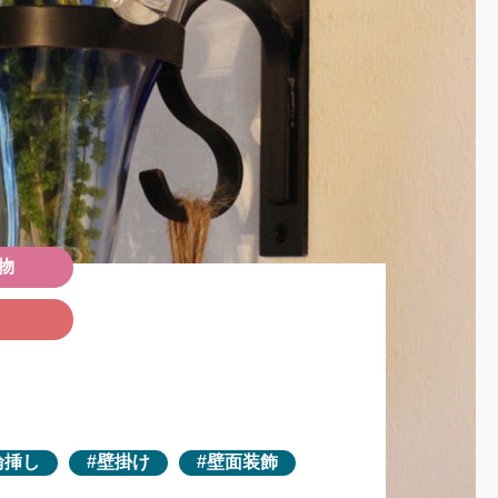
物
輪挿し
壁掛け
壁面装飾