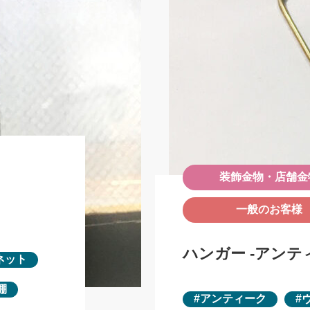
装飾金物・店舗金
一般のお客様
ハンガー -アンテ
ネット
棚
アンティーク