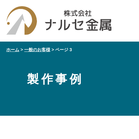
ホーム
>
一般のお客様
>
ページ 3
製作事例