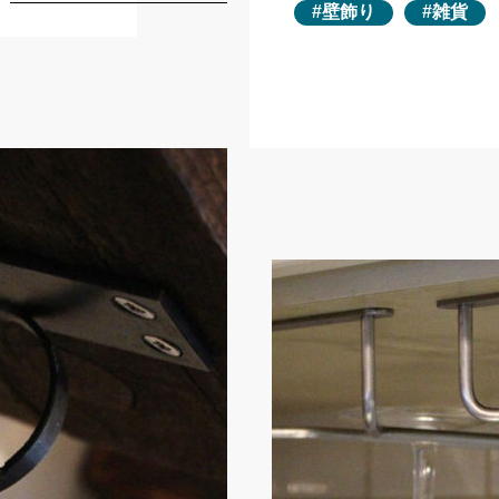
壁飾り
雑貨