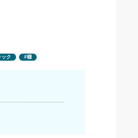
ラック
棚