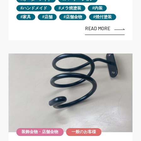
ハンドメイド
メラ焼塗装
内装
家具
店舗
店舗金物
焼付塗装
READ MORE
装飾金物・店舗金物
一般のお客様