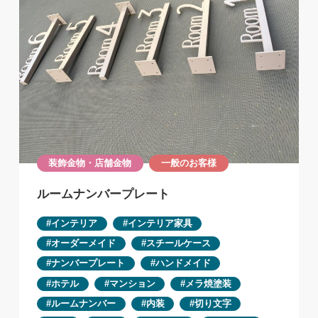
装飾金物・店舗金物
一般のお客様
ルームナンバープレート
インテリア
インテリア家具
オーダーメイド
スチールケース
ナンバープレート
ハンドメイド
ホテル
マンション
メラ焼塗装
ルームナンバー
内装
切り文字