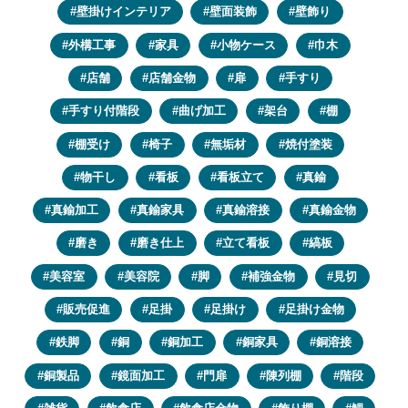
壁掛けインテリア
壁面装飾
壁飾り
外構工事
家具
小物ケース
巾木
店舗
店舗金物
扉
手すり
手すり付階段
曲げ加工
架台
棚
棚受け
椅子
無垢材
焼付塗装
物干し
看板
看板立て
真鍮
真鍮加工
真鍮家具
真鍮溶接
真鍮金物
磨き
磨き仕上
立て看板
縞板
美容室
美容院
脚
補強金物
見切
販売促進
足掛
足掛け
足掛け金物
鉄脚
銅
銅加工
銅家具
銅溶接
銅製品
鏡面加工
門扉
陳列棚
階段