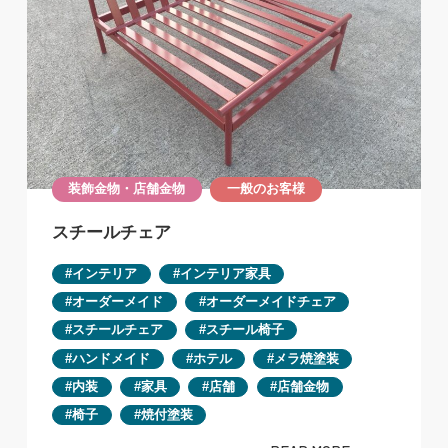
装飾金物・店舗金物
一般のお客様
スチールチェア
インテリア
インテリア家具
オーダーメイド
オーダーメイドチェア
スチールチェア
スチール椅子
ハンドメイド
ホテル
メラ焼塗装
内装
家具
店舗
店舗金物
椅子
焼付塗装