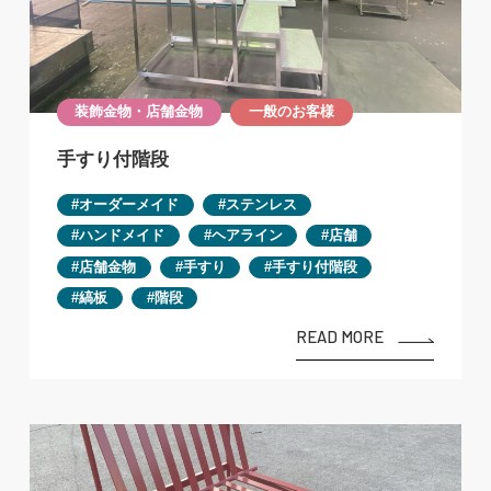
装飾金物・店舗金物
一般のお客様
手すり付階段
オーダーメイド
ステンレス
ハンドメイド
ヘアライン
店舗
店舗金物
手すり
手すり付階段
縞板
階段
READ MORE