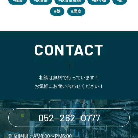
雑貨
飲食店
飲食店金物
飾り棚
鯉
鶴
黒皮
CONTACT
相談は無料で行っています！
お気軽にお問い合わせください！
052‒262‒0777
営業時間：AM8:00〜PM6:00