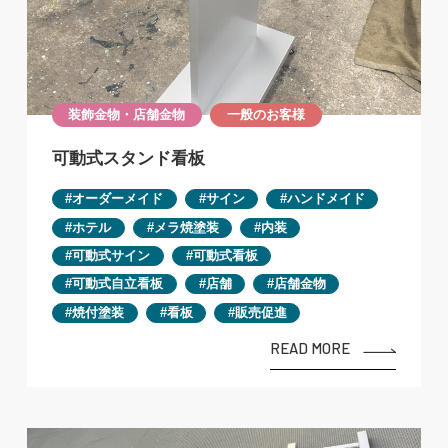
装飾金物・店舗金物
一般のお客様
可動式スタンド看板
オーダーメイド
サイン
ハンドメイド
ホテル
メラ焼塗装
内装
可動式サイン
可動式看板
可動式自立看板
店舗
店舗金物
焼付塗装
看板
販売促進
READ MORE