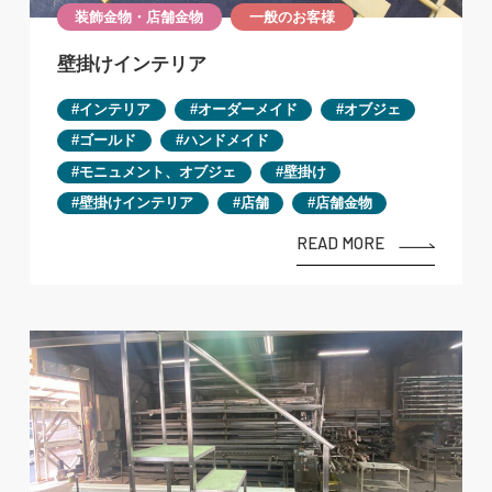
装飾金物・店舗金物
一般のお客様
壁掛けインテリア
インテリア
オーダーメイド
オブジェ
ゴールド
ハンドメイド
モニュメント、オブジェ
壁掛け
壁掛けインテリア
店舗
店舗金物
READ MORE