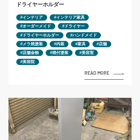
ドライヤーホルダー
インテリア
インテリア家具
オーダーメイド
ドライヤー
ドライヤーホルダー
ハンドメイド
メラ焼塗装
内装
家具
店舗
店舗金物
焼付塗装
美容室
美容院
READ MORE