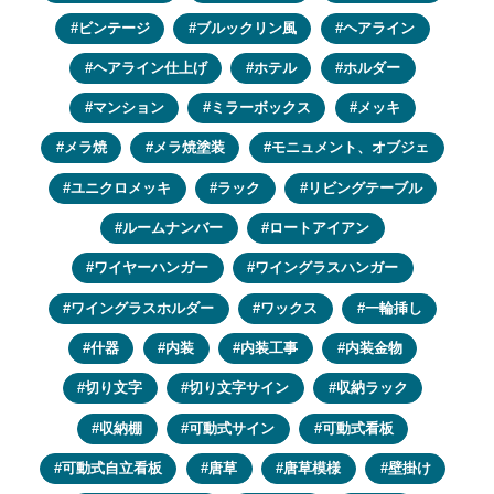
ビンテージ
ブルックリン風
ヘアライン
ヘアライン仕上げ
ホテル
ホルダー
マンション
ミラーボックス
メッキ
メラ焼
メラ焼塗装
モニュメント、オブジェ
ユニクロメッキ
ラック
リビングテーブル
ルームナンバー
ロートアイアン
ワイヤーハンガー
ワイングラスハンガー
ワイングラスホルダー
ワックス
一輪挿し
什器
内装
内装工事
内装金物
切り文字
切り文字サイン
収納ラック
収納棚
可動式サイン
可動式看板
可動式自立看板
唐草
唐草模様
壁掛け