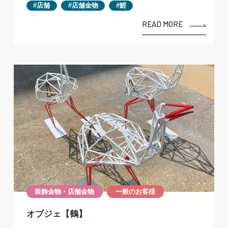
店舗
店舗金物
鯉
READ MORE
装飾金物・店舗金物
一般のお客様
オブジェ【鶴】