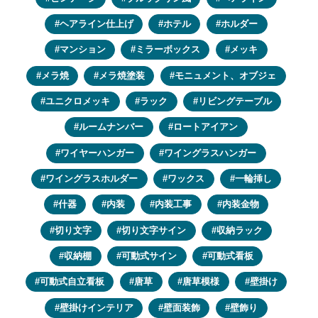
ヘアライン仕上げ
ホテル
ホルダー
マンション
ミラーボックス
メッキ
メラ焼
メラ焼塗装
モニュメント、オブジェ
ユニクロメッキ
ラック
リビングテーブル
ルームナンバー
ロートアイアン
ワイヤーハンガー
ワイングラスハンガー
ワイングラスホルダー
ワックス
一輪挿し
什器
内装
内装工事
内装金物
切り文字
切り文字サイン
収納ラック
収納棚
可動式サイン
可動式看板
可動式自立看板
唐草
唐草模様
壁掛け
壁掛けインテリア
壁面装飾
壁飾り