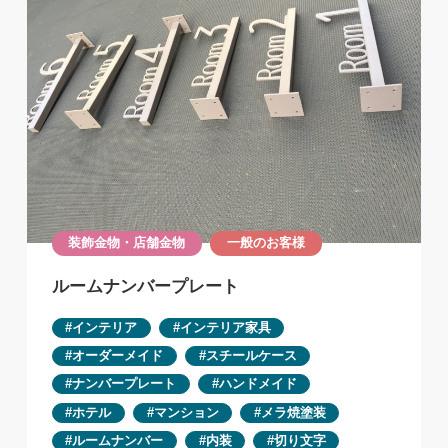
装飾金物・店舗金物
一般のお客様
ルームナンバープレート
インテリア
インテリア家具
オーダーメイド
スチールケース
ナンバープレート
ハンドメイド
ホテル
マンション
メラ焼塗装
ルームナンバー
内装
切り文字