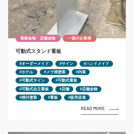
装飾金物・店舗金物
一般のお客様
可動式スタンド看板
オーダーメイド
サイン
ハンドメイド
ホテル
メラ焼塗装
内装
可動式サイン
可動式看板
可動式自立看板
店舗
店舗金物
焼付塗装
看板
販売促進
READ MORE