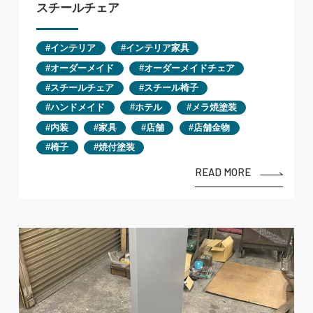
スチールチェア
インテリア
インテリア家具
オーダーメイド
オーダーメイドチェア
スチールチェア
スチール椅子
ハンドメイド
ホテル
メラ焼塗装
内装
家具
店舗
店舗金物
椅子
焼付塗装
READ MORE