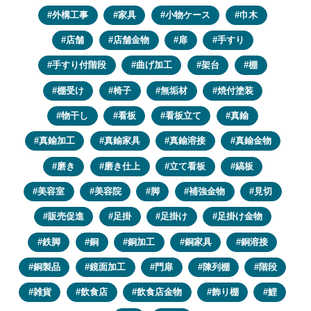
外構工事
家具
小物ケース
巾木
店舗
店舗金物
扉
手すり
手すり付階段
曲げ加工
架台
棚
棚受け
椅子
無垢材
焼付塗装
物干し
看板
看板立て
真鍮
真鍮加工
真鍮家具
真鍮溶接
真鍮金物
磨き
磨き仕上
立て看板
縞板
美容室
美容院
脚
補強金物
見切
販売促進
足掛
足掛け
足掛け金物
鉄脚
銅
銅加工
銅家具
銅溶接
銅製品
鏡面加工
門扉
陳列棚
階段
雑貨
飲食店
飲食店金物
飾り棚
鯉