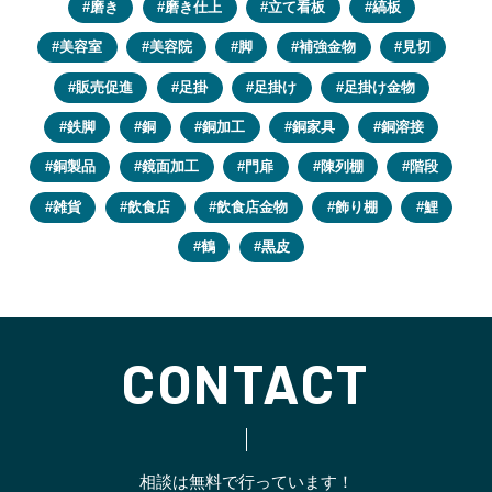
磨き
磨き仕上
立て看板
縞板
美容室
美容院
脚
補強金物
見切
販売促進
足掛
足掛け
足掛け金物
鉄脚
銅
銅加工
銅家具
銅溶接
銅製品
鏡面加工
門扉
陳列棚
階段
雑貨
飲食店
飲食店金物
飾り棚
鯉
鶴
黒皮
CONTACT
相談は無料で行っています！