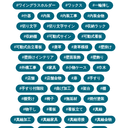
ワイングラスホルダー
ワックス
一輪挿し
什器
内装
内装工事
内装金物
切り文字
切り文字サイン
収納ラック
収納棚
可動式サイン
可動式看板
可動式自立看板
唐草
唐草模様
壁掛け
壁掛けインテリア
壁面装飾
壁飾り
外構工事
家具
小物ケース
巾木
店舗
店舗金物
扉
手すり
手すり付階段
曲げ加工
架台
棚
棚受け
椅子
無垢材
焼付塗装
物干し
看板
看板立て
真鍮
真鍮加工
真鍮家具
真鍮溶接
真鍮金物