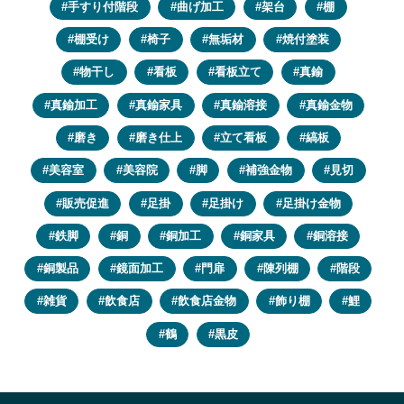
手すり付階段
曲げ加工
架台
棚
棚受け
椅子
無垢材
焼付塗装
物干し
看板
看板立て
真鍮
真鍮加工
真鍮家具
真鍮溶接
真鍮金物
磨き
磨き仕上
立て看板
縞板
美容室
美容院
脚
補強金物
見切
販売促進
足掛
足掛け
足掛け金物
鉄脚
銅
銅加工
銅家具
銅溶接
銅製品
鏡面加工
門扉
陳列棚
階段
雑貨
飲食店
飲食店金物
飾り棚
鯉
鶴
黒皮