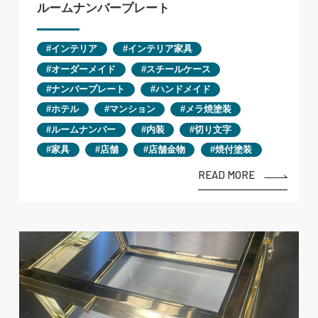
ルームナンバープレート
インテリア
インテリア家具
オーダーメイド
スチールケース
ナンバープレート
ハンドメイド
ホテル
マンション
メラ焼塗装
ルームナンバー
内装
切り文字
家具
店舗
店舗金物
焼付塗装
READ MORE