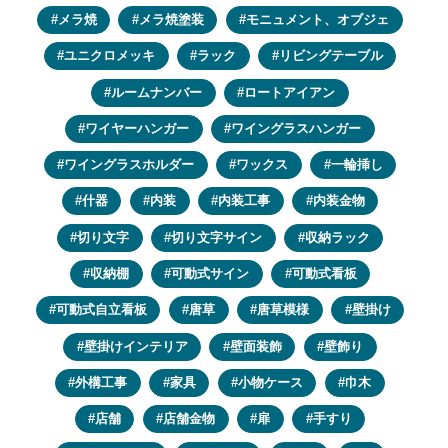
メラ焼
メラ焼塗装
モニュメント、オブジェ
ユニクロメッキ
ラック
リビングテーブル
ルームナンバー
ロートアイアン
ワイヤーハンガー
ワイングラスハンガー
ワイングラスホルダー
ワックス
一輪挿し
什器
内装
内装工事
内装金物
切り文字
切り文字サイン
収納ラック
収納棚
可動式サイン
可動式看板
可動式自立看板
唐草
唐草模様
壁掛け
壁掛けインテリア
壁面装飾
壁飾り
外構工事
家具
小物ケース
巾木
店舗
店舗金物
扉
手すり