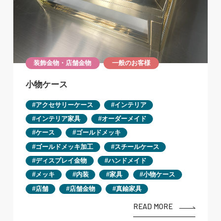
装飾金物・店舗金物
一般のお客様
小物ケース
アクセサリーケース
インテリア
インテリア家具
オーダーメイド
ケース
ゴールドメッキ
ゴールドメッキ加工
スチールケース
ディスプレイ金物
ハンドメイド
メッキ
内装
家具
小物ケース
店舗
店舗金物
真鍮家具
READ MORE