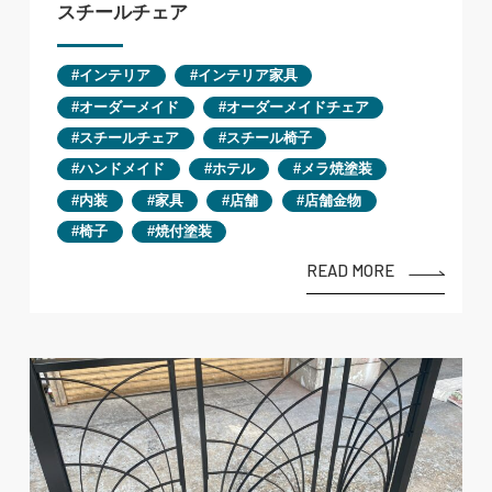
スチールチェア
インテリア
インテリア家具
オーダーメイド
オーダーメイドチェア
スチールチェア
スチール椅子
ハンドメイド
ホテル
メラ焼塗装
内装
家具
店舗
店舗金物
椅子
焼付塗装
READ MORE