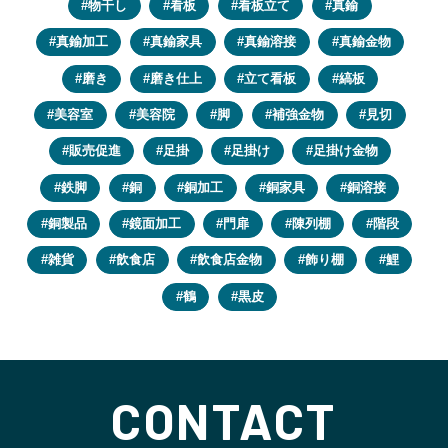
物干し
看板
看板立て
真鍮
真鍮加工
真鍮家具
真鍮溶接
真鍮金物
磨き
磨き仕上
立て看板
縞板
美容室
美容院
脚
補強金物
見切
販売促進
足掛
足掛け
足掛け金物
鉄脚
銅
銅加工
銅家具
銅溶接
銅製品
鏡面加工
門扉
陳列棚
階段
雑貨
飲食店
飲食店金物
飾り棚
鯉
鶴
黒皮
CONTACT