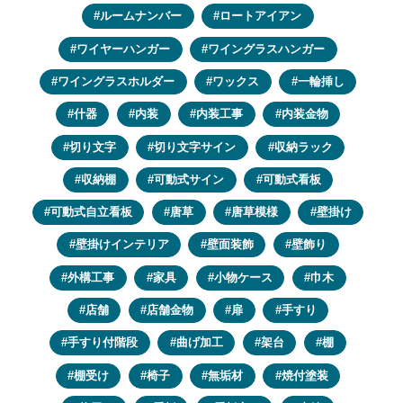
ルームナンバー
ロートアイアン
ワイヤーハンガー
ワイングラスハンガー
ワイングラスホルダー
ワックス
一輪挿し
什器
内装
内装工事
内装金物
切り文字
切り文字サイン
収納ラック
収納棚
可動式サイン
可動式看板
可動式自立看板
唐草
唐草模様
壁掛け
壁掛けインテリア
壁面装飾
壁飾り
外構工事
家具
小物ケース
巾木
店舗
店舗金物
扉
手すり
手すり付階段
曲げ加工
架台
棚
棚受け
椅子
無垢材
焼付塗装