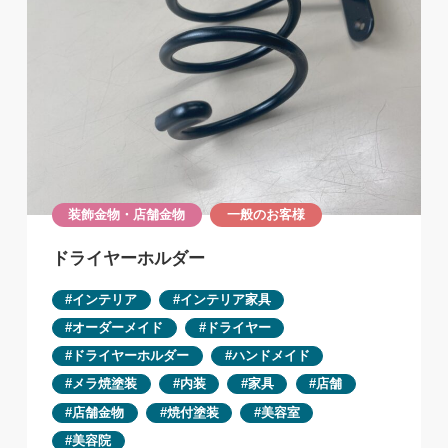
装飾金物・店舗金物
一般のお客様
ドライヤーホルダー
インテリア
インテリア家具
オーダーメイド
ドライヤー
ドライヤーホルダー
ハンドメイド
メラ焼塗装
内装
家具
店舗
店舗金物
焼付塗装
美容室
美容院