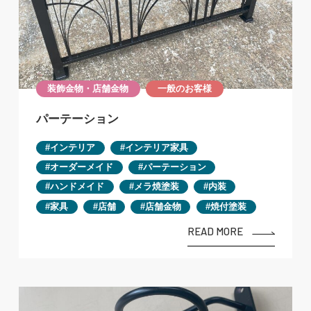
装飾金物・店舗金物
一般のお客様
パーテーション
インテリア
インテリア家具
オーダーメイド
パーテーション
ハンドメイド
メラ焼塗装
内装
家具
店舗
店舗金物
焼付塗装
READ MORE