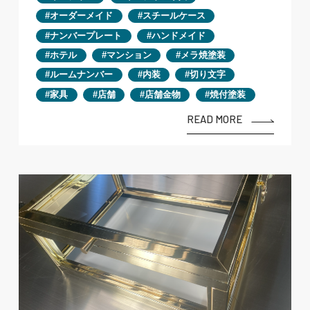
オーダーメイド
スチールケース
ナンバープレート
ハンドメイド
ホテル
マンション
メラ焼塗装
ルームナンバー
内装
切り文字
家具
店舗
店舗金物
焼付塗装
READ MORE