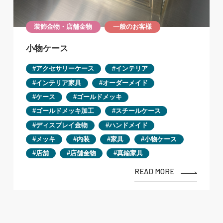
装飾金物・店舗金物
一般のお客様
小物ケース
アクセサリーケース
インテリア
インテリア家具
オーダーメイド
ケース
ゴールドメッキ
ゴールドメッキ加工
スチールケース
ディスプレイ金物
ハンドメイド
メッキ
内装
家具
小物ケース
店舗
店舗金物
真鍮家具
READ MORE